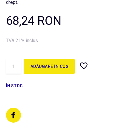
drept.
68,24 RON
TVA 21% inclus
ADĂUGARE ÎN COȘ
ÎN STOC