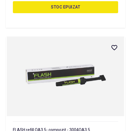
STOC EPUIZAT
FLASH refill OA3.5- compozit - 3004OA3.5