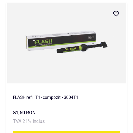
FLASH refill T1- compozit - 3004T1
81,50 RON
TVA 21% inclus