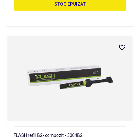
STOC EPUIZAT
FLASH refill B2- compozit - 3004B2