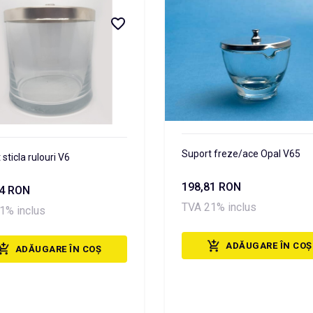
Suport freze/ace Opal V65
sticla rulouri V6
198,81 RON
34 RON
TVA 21% inclus
1% inclus
ADĂUGARE ÎN COȘ
ADĂUGARE ÎN COȘ