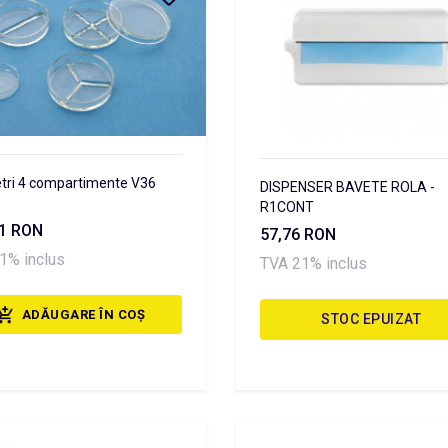
tri 4 compartimente V36
DISPENSER BAVETE ROLA -
R1CONT
61 RON
57,76 RON
1% inclus
TVA 21% inclus
ADĂUGARE ÎN COȘ
STOC EPUIZAT