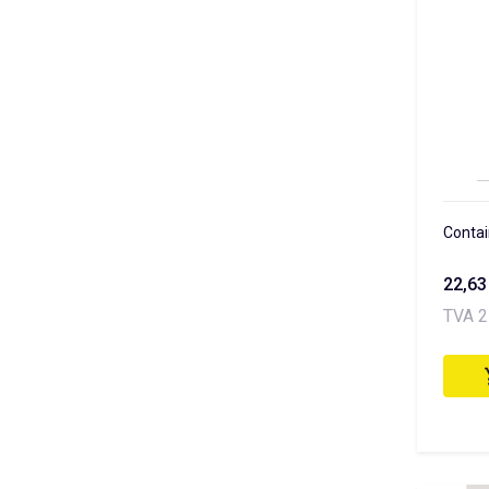
Contain
22,6
TVA 2