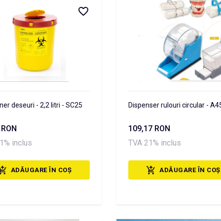
er deseuri - 2,2 litri - SC25
Dispenser rulouri circular - A4
3 RON
109,17 RON
1% inclus
TVA 21% inclus
ADĂUGARE ÎN COȘ
ADĂUGARE ÎN COȘ