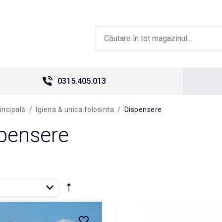
0315.405.013
incipală
/
Igiena & unica folosinta
/
Dispensere
pensere