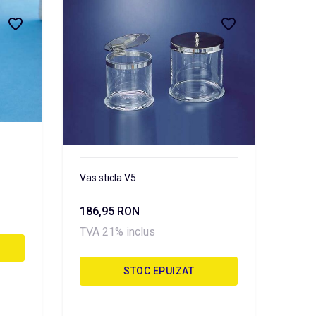
Vas sticla V5
186,95 RON
TVA 21% inclus
STOC EPUIZAT