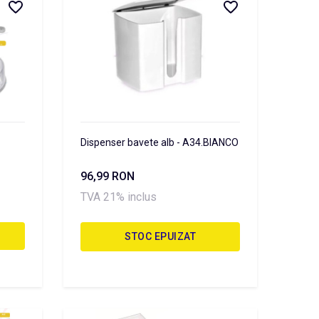
Dispenser bavete alb - A34.BIANCO
96,99 RON
TVA 21% inclus
STOC EPUIZAT