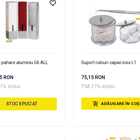
 pahare aluminiu G6 ALL
Suport rulouri-capac inox L1
85 RON
75,15 RON
1% inclus
TVA 21% inclus
STOC EPUIZAT
ADĂUGARE ÎN COȘ