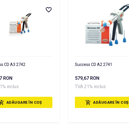
ss CD A3 2742
Success CD A2 2741
67 RON
579,67 RON
1% inclus
TVA 21% inclus
ADĂUGARE ÎN COȘ
ADĂUGARE ÎN COȘ