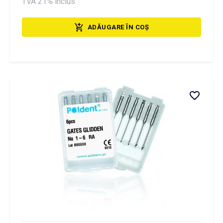
TVA 21% inclus
ADĂUGARE ÎN COȘ