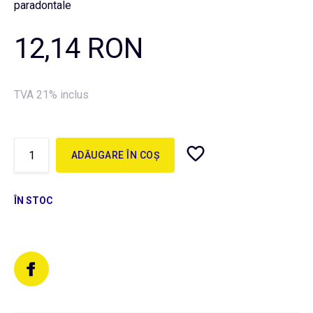
paradontale
12,14 RON
TVA 21% inclus
ADĂUGARE ÎN COȘ
ÎN STOC