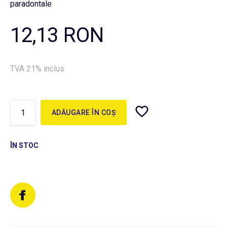
paradontale
12,13 RON
TVA 21% inclus
ADĂUGARE ÎN COȘ
ÎN STOC