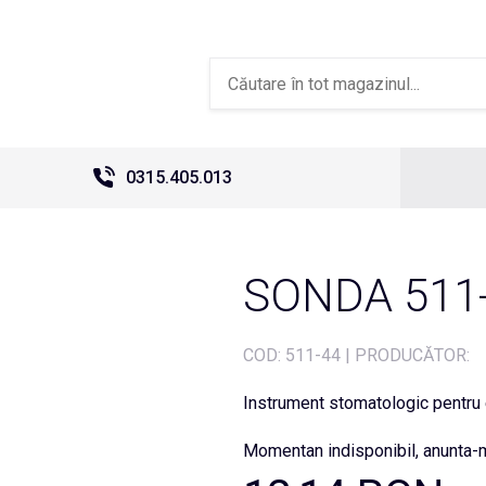
0315.405.013
SONDA 511
COD:
511-44
|
PRODUCĂTOR:
Instrument stomatologic pentru 
Momentan indisponibil, anunta-m