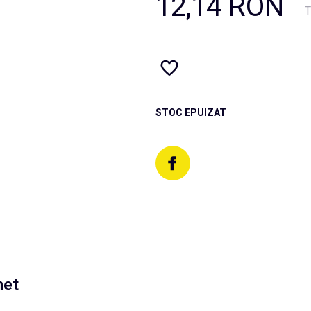
12,14 RON
T
STOC EPUIZAT
net