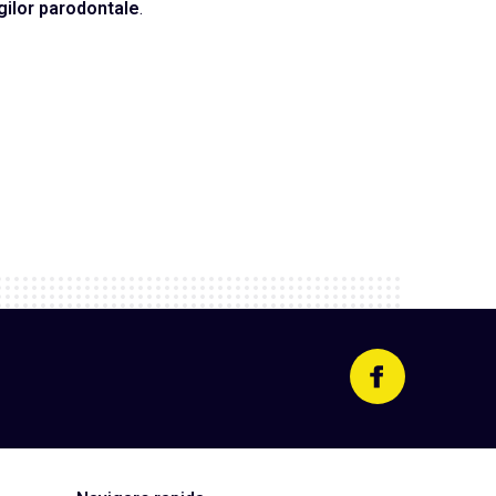
gilor
parodontale
.