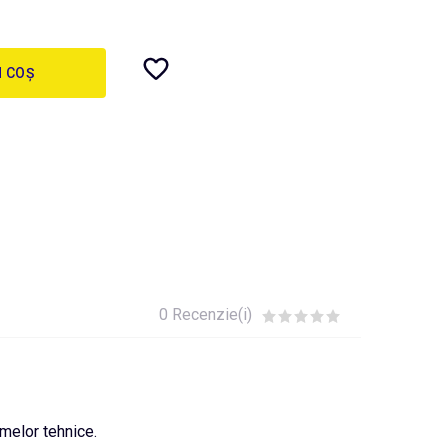
N COȘ
0 Recenzie(i)
rmelor tehnice.