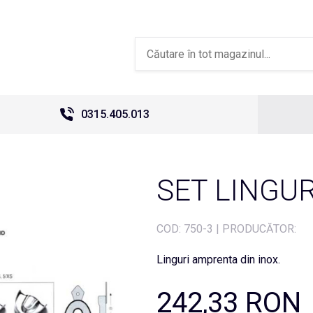
0315.405.013
SET LINGU
COD:
750-3
|
PRODUCĂTOR:
Linguri amprenta din inox.
242,33 RON