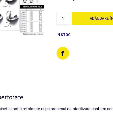
ADĂUGARE Î
ÎN STOC
perforate.
binet si pot fi refolosite dupa procesul de sterilizare conform no