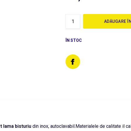
ADĂUGARE Î
ÎN STOC
t lama
bisturiu
din inox, autoclavabil.Materialele de calitate il cal