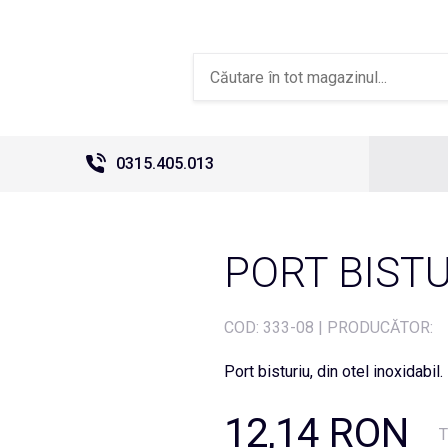
0315.405.013
PORT BISTU
COD:
333-08
|
PRODUCĂTOR:
Port bisturiu, din otel inoxidabil.
12,14 RON
T