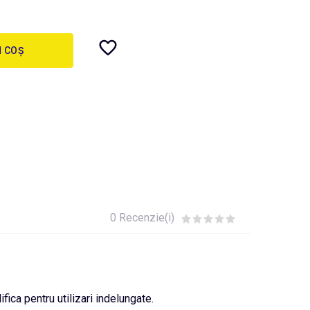
N COȘ
0 Recenzie(i)
ifica pentru utilizari indelungate.