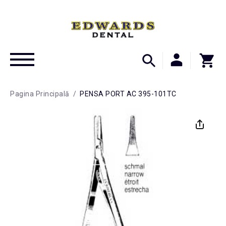
Pagina Principală
/
PENSA PORT AC 395-101TC