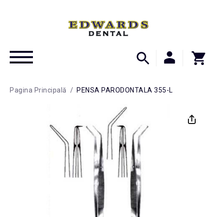
Pagina Principală
/
PENSA PARODONTALA 355-L