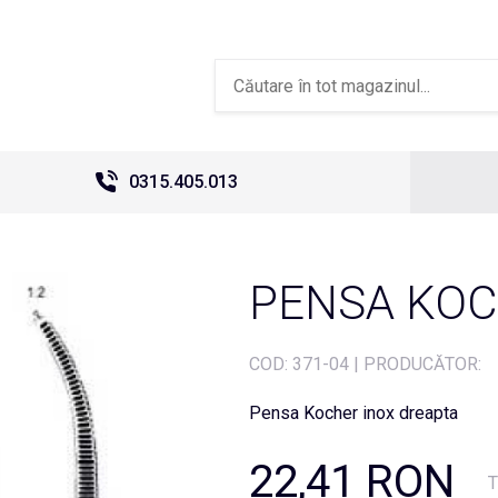
0315.405.013
PENSA KOC
COD:
371-04
|
PRODUCĂTOR:
Pensa Kocher inox dreapta
22,41 RON
T