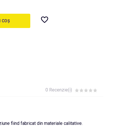
N COȘ
0 Recenzie(i)
iune fiind fabricat din materiale calitative.