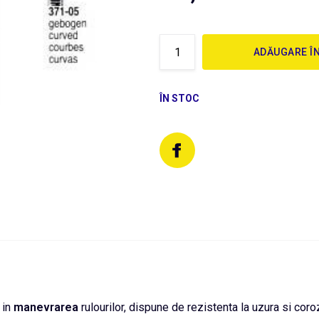
ADĂUGARE Î
ÎN STOC
 in
manevrarea
rulourilor, dispune de rezistenta la uzura si coroz