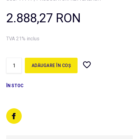
2.888,27 RON
TVA 21% inclus
ADĂUGARE ÎN COȘ
ÎN STOC