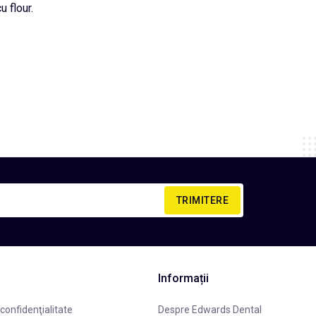
u flour.
TRIMITERE
Informații
 confidenţialitate
Despre Edwards Dental