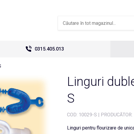
0315.405.013
S
Linguri dubl
S
COD:
10029-S
|
PRODUCĂTOR:
Linguri pentru flourizare de unic