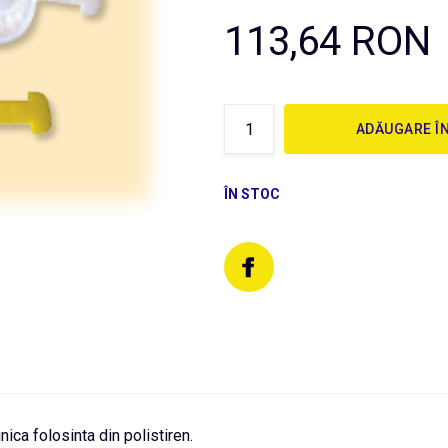
113,64 RON
ADĂUGARE Î
ÎN STOC
nica folosinta din polistiren.