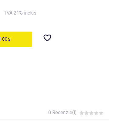
TVA 21% inclus
N COȘ
0 Recenzie(i)