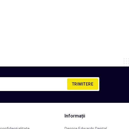
TRIMITERE
Informații
 confidenţialitate
Despre Edwards Dental