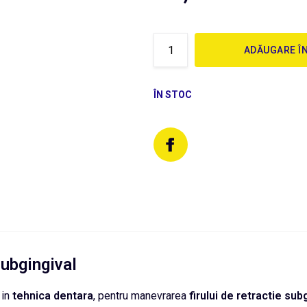
ADĂUGARE Î
ÎN STOC
subgingival
 in
tehnica
dentara
, pentru manevrarea
firului de retractie su