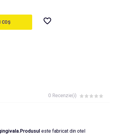
N COȘ
0 Recenzie(i)
bgingivala.Produsul
este fabricat din otel