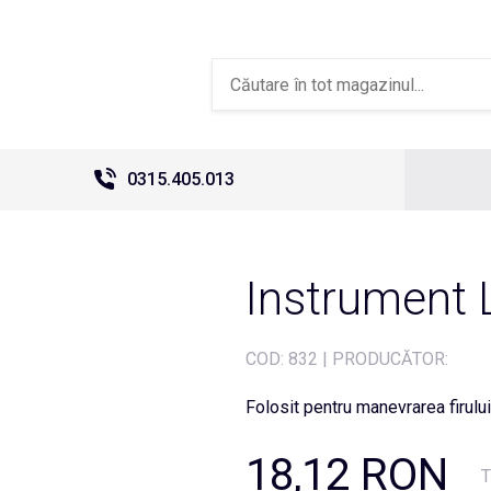
0315.405.013
Instrument 
COD:
832
|
PRODUCĂTOR:
Folosit pentru manevrarea firului
18,12 RON
T