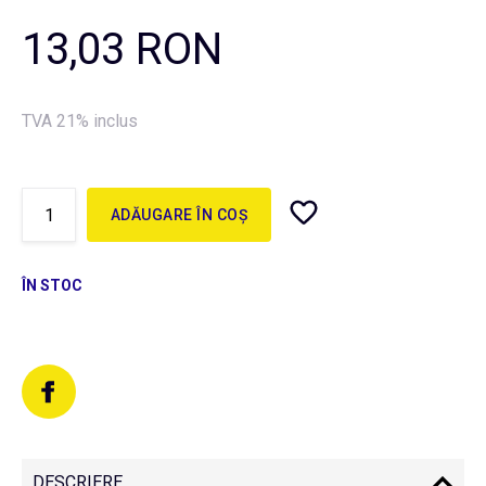
13,03 RON
TVA 21% inclus
ADĂUGARE ÎN COȘ
ÎN STOC
DESCRIERE