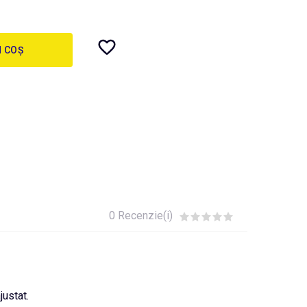
N COȘ
0 Recenzie(i)
justat.