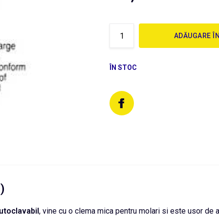
ADĂUGARE Î
ÎN STOC
)
utoclavabil
, vine cu o clema mica pentru molari si este usor de a