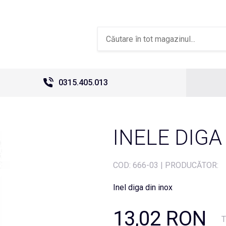
0315.405.013
INELE DIGA
COD:
666-03
|
PRODUCĂTOR:
Inel diga din inox
13,02 RON
T