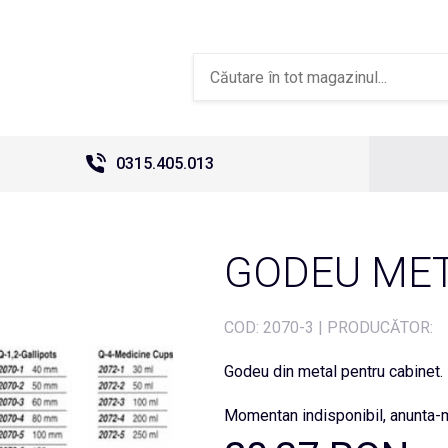
0315.405.013
GODEU MET
COD:
2070-3
|
PRODUCĂTOR:
Godeu din metal pentru cabinet.
Momentan indisponibil, anunta-m