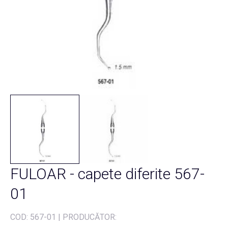
FULOAR - capete diferite 567-
01
COD:
567-01
|
PRODUCĂTOR: