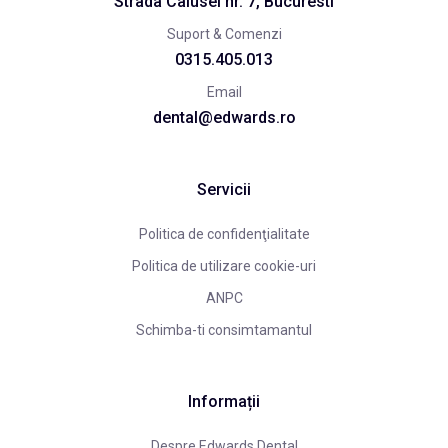
Strada Calusei nr. 7, Bucuresti
Suport & Comenzi
0315.405.013
Email
dental@edwards.ro
Servicii
Politica de confidenţialitate
Politica de utilizare cookie-uri
ANPC
Schimba-ti consimtamantul
Informații
Despre Edwards Dental