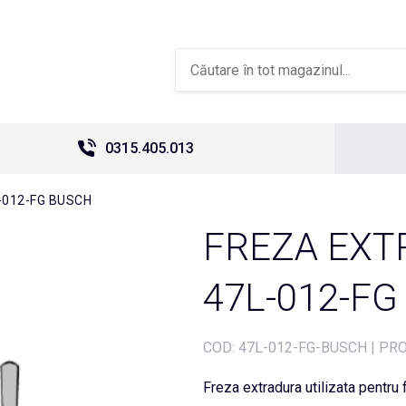
0315.405.013
-012-FG BUSCH
FREZA EXT
47L-012-F
COD:
47L-012-FG-BUSCH
|
PRO
Freza extradura utilizata pentru f