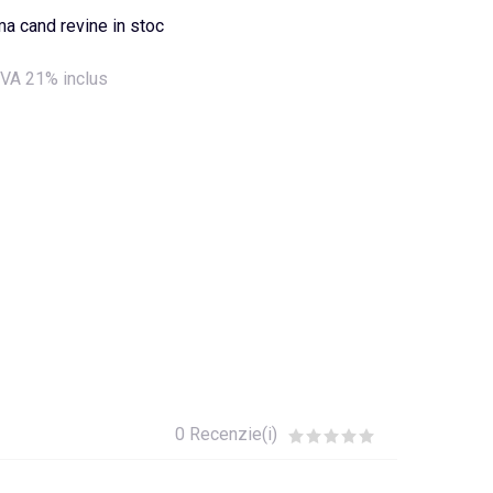
a cand revine in stoc
VA 21% inclus
0 Recenzie(i)