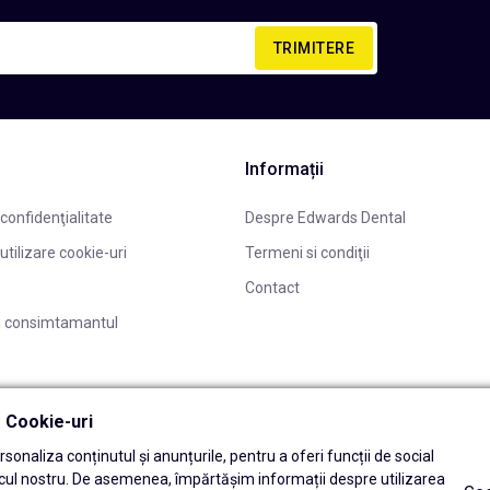
TRIMITERE
Informații
 confidenţialitate
Despre Edwards Dental
 utilizare cookie-uri
Termeni si condiţii
Contact
i consimtamantul
ă Cookie-uri
sonaliza conținutul și anunțurile, pentru a oferi funcții de social
icul nostru. De asemenea, împărtășim informații despre utilizarea