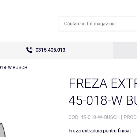
0315.405.013
018-W BUSCH
FREZA EXT
45-018-W 
COD:
45-018-W-BUSCH
|
PROD
Freza extradura pentru finisat