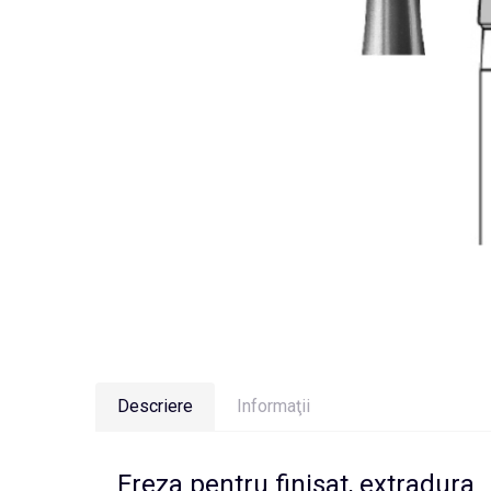
Descriere
Informaţii
Freza pentru finisat, extradura