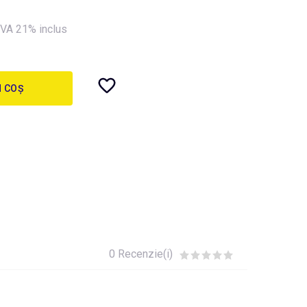
VA 21% inclus
N COȘ
0 Recenzie(i)