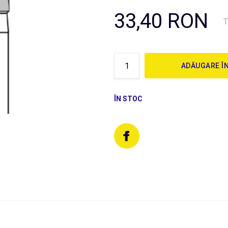
33,40 RON
T
ADĂUGARE Î
ÎN STOC