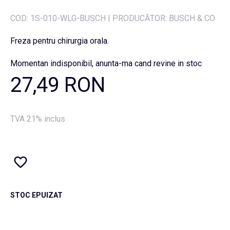
COD:
1S-010-WLG-BUSCH
|
PRODUCĂTOR: BUSCH & CO
Freza pentru chirurgia orala.
Momentan indisponibil, anunta-ma cand revine in stoc
27,49 RON
TVA 21% inclus
STOC EPUIZAT