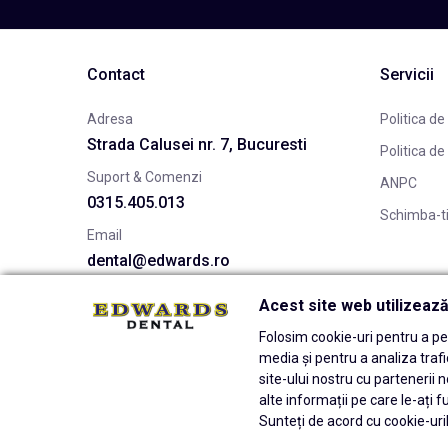
Contact
Servicii
Adresa
Politica de
Strada Calusei nr. 7, Bucuresti
Politica de
Suport & Comenzi
ANPC
0315.405.013
Schimba-t
Email
dental@edwards.ro
Acest site web utilizeaz
Folosim cookie-uri pentru a per
media și pentru a analiza traf
site-ului nostru cu partenerii n
alte informații pe care le-ați f
Sunteți de acord cu cookie-uril
© 2026 Edwards Dental Powered by
blugento