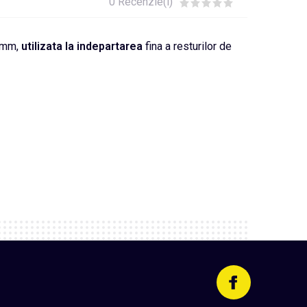
0 Recenzie(i)
0 mm,
utilizata la indepartarea
fina a resturilor de