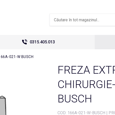
0315.405.013
166A-021-W BUSCH
FREZA EXT
CHIRURGIE
BUSCH
COD:
166A-021-W-BUSCH
|
PR