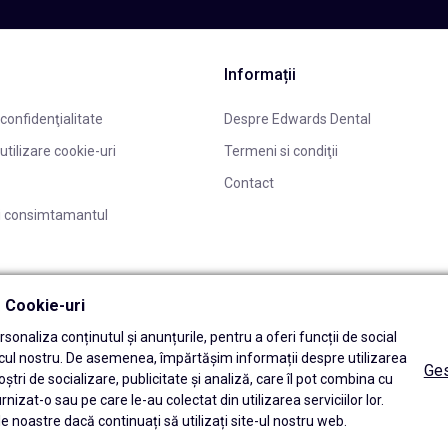
Informații
 confidenţialitate
Despre Edwards Dental
 utilizare cookie-uri
Termeni si condiţii
Contact
i consimtamantul
ă Cookie-uri
sonaliza conținutul și anunțurile, pentru a oferi funcții de social
icul nostru. De asemenea, împărtășim informații despre utilizarea
Ges
oștri de socializare, publicitate și analiză, care îl pot combina cu
urnizat-o sau pe care le-au colectat din utilizarea serviciilor lor.
e noastre dacă continuați să utilizați site-ul nostru web.