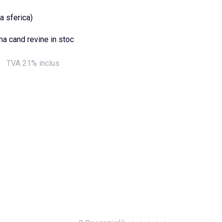
a sferica)
a cand revine in stoc
TVA 21% inclus