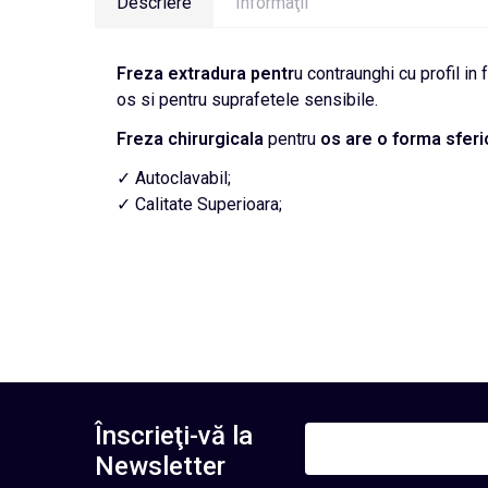
Descriere
Informaţii
Freza extradura pentr
u contraunghi cu profil i
os si pentru suprafetele sensibile.
Freza chirurgicala
pentru
os are o forma sferi
✓ Autoclavabil;
✓ Calitate Superioara;
Înscrieţi-vă la
Newsletter