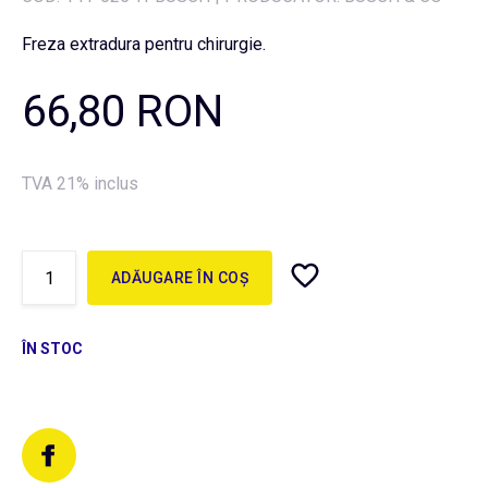
Freza extradura pentru chirurgie.
66,80 RON
TVA 21% inclus
ADĂUGARE ÎN COȘ
ÎN STOC