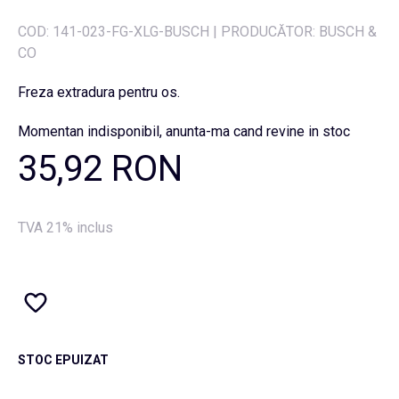
COD:
141-023-FG-XLG-BUSCH
|
PRODUCĂTOR: BUSCH &
CO
Freza extradura pentru os.
Momentan indisponibil, anunta-ma cand revine in stoc
35,92 RON
TVA 21% inclus
STOC EPUIZAT