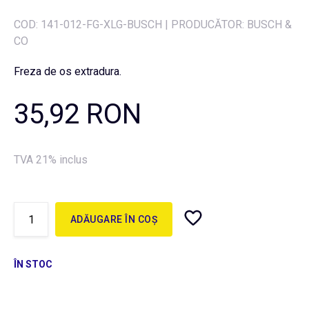
COD:
141-012-FG-XLG-BUSCH
|
PRODUCĂTOR: BUSCH &
CO
Freza de os extradura.
35,92 RON
TVA 21% inclus
ADĂUGARE ÎN COȘ
ÎN STOC