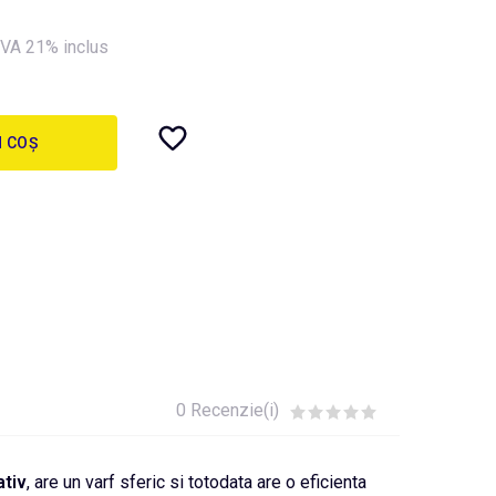
VA 21% inclus
N COȘ
0 Recenzie(i)
ativ
, are un varf sferic si totodata are o eficienta