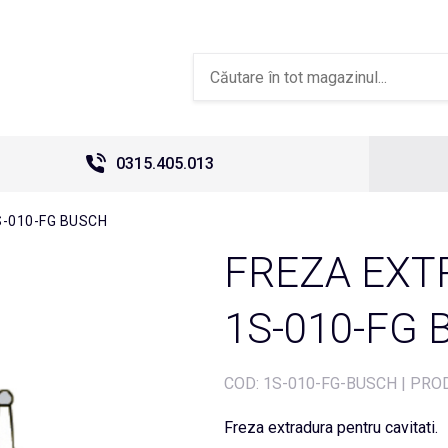
0315.405.013
-010-FG BUSCH
FREZA EXT
1S-010-FG
COD:
1S-010-FG-BUSCH
|
PROD
Freza extradura pentru cavitati.