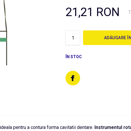
21,21 RON
T
ADĂUGARE Î
ÎN STOC
ideala pentru a contura forma cavitatii dentare.
Instrumentul
rot