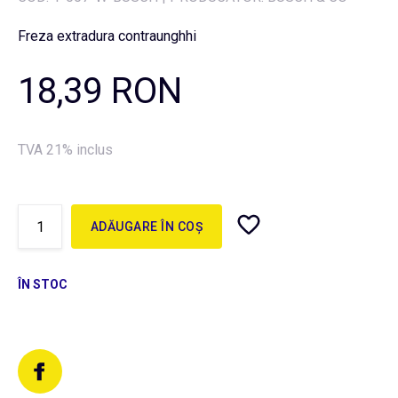
Freza extradura contraunghhi
18,39 RON
TVA 21% inclus
ADĂUGARE ÎN COȘ
ÎN STOC