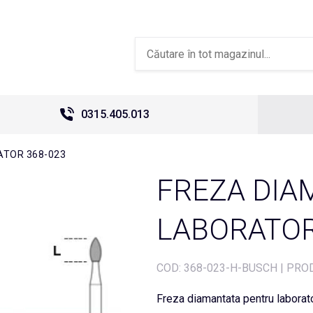
0315.405.013
ATOR 368-023
FREZA DIA
LABORATOR
COD:
368-023-H-BUSCH
|
PROD
Freza diamantata pentru laborat