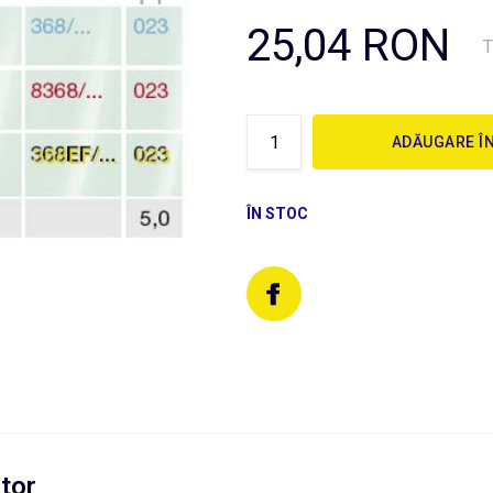
25,04 RON
T
ADĂUGARE Î
ÎN STOC
tor