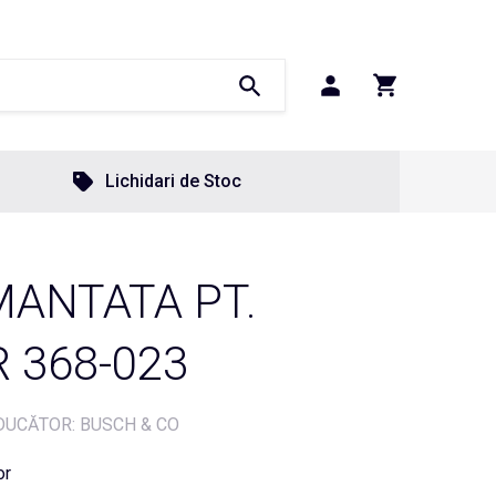
Lichidari de Stoc
MANTATA PT.
 368-023
UCĂTOR: BUSCH & CO
or