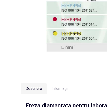
Descriere
Informaţii
Freza diamantata pentru labora