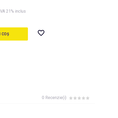
VA 21% inclus
N COȘ
0 Recenzie(i)