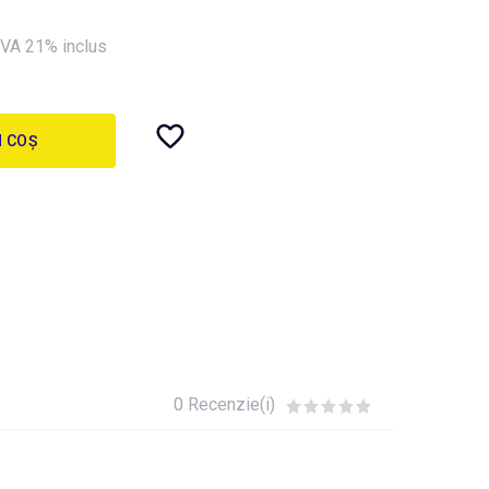
VA 21% inclus
N COȘ
0 Recenzie(i)