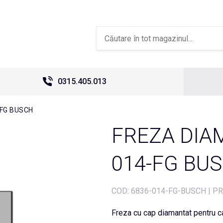
0315.405.013
-FG BUSCH
FREZA DIAM
014-FG BU
COD:
6836-014-FG-BUSCH
|
PR
Freza cu cap diamantat pentru c