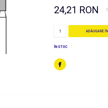
24,21 RON
T
ADĂUGARE Î
ÎN STOC