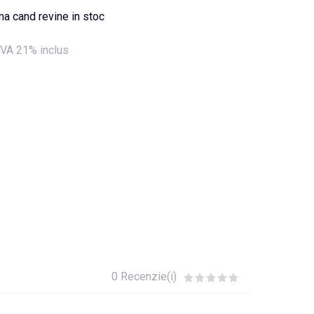
a cand revine in stoc
VA 21% inclus
0 Recenzie(i)