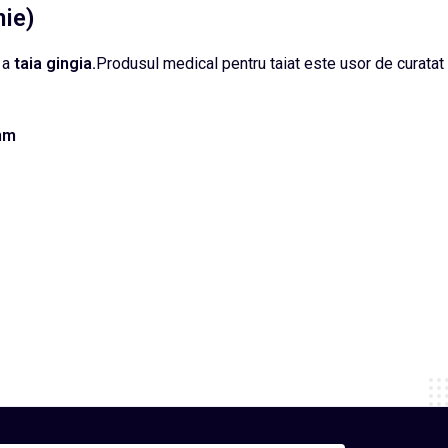
mie)
u a
taia gingia.
Produsul medical pentru taiat este usor de curatat s
mm