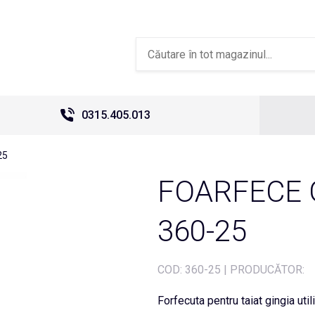
0315.405.013
25
FOARFECE 
360-25
COD:
360-25
|
PRODUCĂTOR:
Forfecuta pentru taiat gingia util