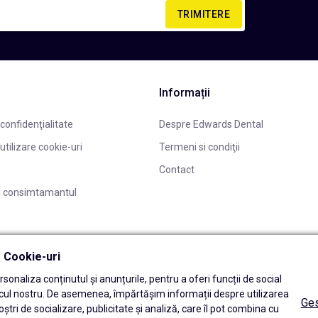
TRIMITERE
Informații
 confidenţialitate
Despre Edwards Dental
 utilizare cookie-uri
Termeni si condiţii
Contact
i consimtamantul
ă Cookie-uri
sonaliza conținutul și anunțurile, pentru a oferi funcții de social
icul nostru. De asemenea, împărtășim informații despre utilizarea
Ges
oștri de socializare, publicitate și analiză, care îl pot combina cu