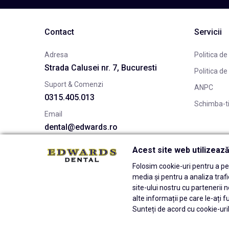
Contact
Servicii
Adresa
Politica de
Strada Calusei nr. 7, Bucuresti
Politica de
Suport & Comenzi
ANPC
0315.405.013
Schimba-t
Email
dental@edwards.ro
Acest site web utilizeaz
Folosim cookie-uri pentru a per
media și pentru a analiza traf
site-ului nostru cu partenerii n
alte informații pe care le-ați f
Sunteți de acord cu cookie-uril
© 2026 Edwards Dental Powered by
blugento