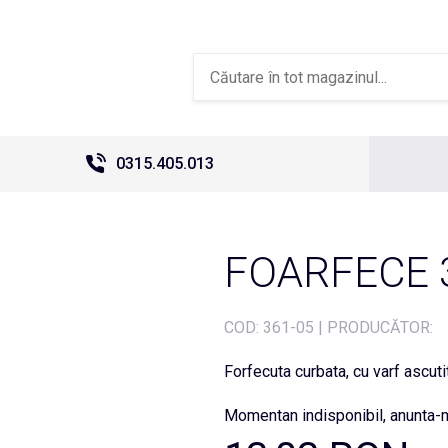
0315.405.013
FOARFECE 
COD:
361-05
|
PRODUCĂTOR:
Forfecuta curbata, cu varf ascutit
Momentan indisponibil, anunta-m