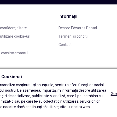
Informații
 confidenţialitate
Despre Edwards Dental
 utilizare cookie-uri
Termeni si condiţii
Contact
i consimtamantul
ă Cookie-uri
sonaliza conținutul și anunțurile, pentru a oferi funcții de social
icul nostru. De asemenea, împărtășim informații despre utilizarea
Ges
oștri de socializare, publicitate și analiză, care îl pot combina cu
urnizat-o sau pe care le-au colectat din utilizarea serviciilor lor.
e noastre dacă continuați să utilizați site-ul nostru web.