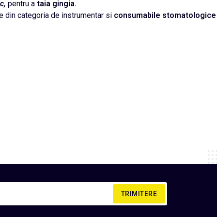
ic,
pentru a
taia gingia.
rte din categoria de instrumentar si
consumabile
stomatologice
TRIMITERE