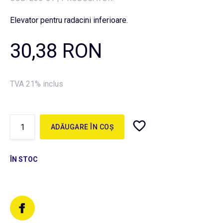
Elevator pentru radacini inferioare.
30,38 RON
TVA 21% inclus
ADĂUGARE ÎN COȘ
ÎN STOC