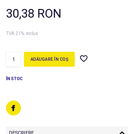
30,38 RON
TVA 21% inclus
ADĂUGARE ÎN COȘ
ÎN STOC
DESCRIERE