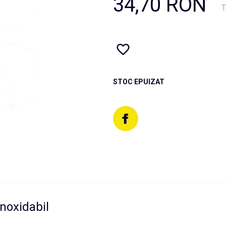
34,70 RON
T
STOC EPUIZAT
inoxidabil