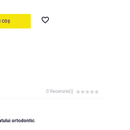
N COȘ
0 Recenzie(i)
tului ortodontic
.