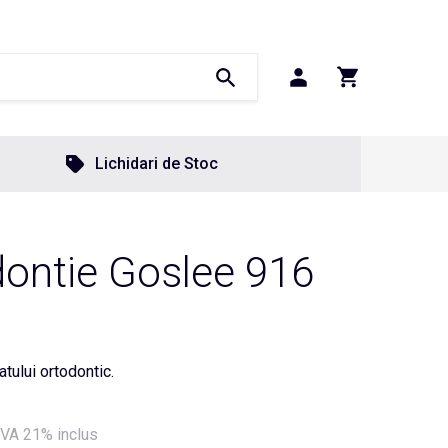
Lichidari de Stoc
dontie Goslee 916
tului ortodontic.
VA 21% inclus