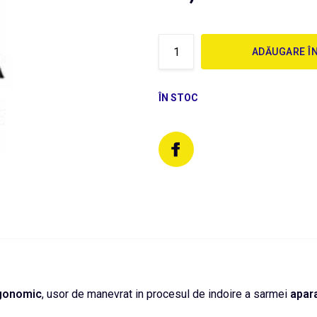
ADĂUGARE Î
ÎN STOC
gonomic
, usor de manevrat in procesul de indoire a sarmei
apara