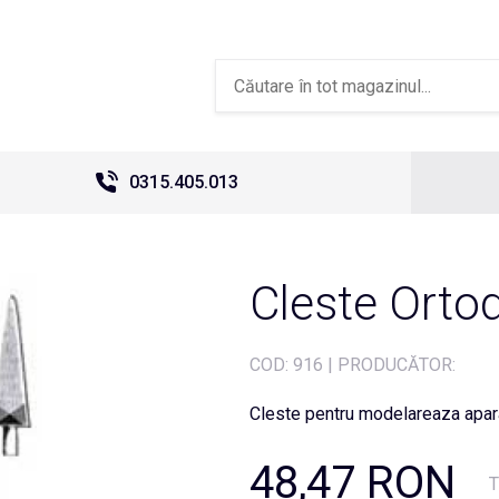
0315.405.013
Cleste Orto
COD:
916
|
PRODUCĂTOR:
Cleste pentru modelareaza apara
48,47 RON
T