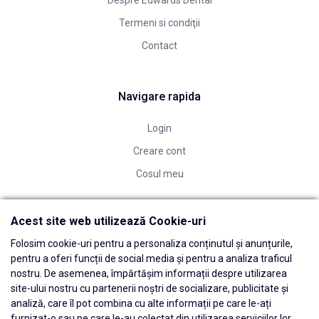
Despre Edwards Dental
Termeni si condiţii
Contact
Navigare rapida
Login
Creare cont
Cosul meu
Acest site web utilizează Cookie-uri
Folosim cookie-uri pentru a personaliza conținutul și anunțurile,
pentru a oferi funcții de social media și pentru a analiza traficul
nostru. De asemenea, împărtășim informații despre utilizarea
site-ului nostru cu partenerii noștri de socializare, publicitate și
analiză, care îl pot combina cu alte informații pe care le-ați
furnizat-o sau pe care le-au colectat din utilizarea serviciilor lor.