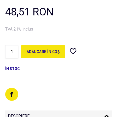
48,51 RON
TVA 21% inclus
ADĂUGARE ÎN COȘ
ÎN STOC
DESCRIERE