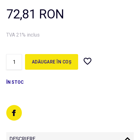
72,81 RON
TVA 21% inclus
ADĂUGARE ÎN COȘ
ÎN STOC
DESCRIERE