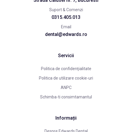
Strada Calusei nr. 7, Bucuresti
Suport & Comenzi
0315.405.013
Email
dental@edwards.ro
Servicii
Politica de confidenţialitate
Politica de utilizare cookie-uri
ANPC
Schimba-ti consimtamantul
Informații
Despre Edwards Dental