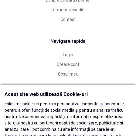
Despre Edwards Dental
Termeni si condiţii
Contact
Navigare rapida
Login
Creare cont
Cosul meu
Acest site web utilizează Cookie-uri
Folosim cookie-uri pentru a personaliza conținutul și anunțurile,
pentru a oferi funcții de social media și pentru a analiza traficul
nostru. De asemenea, împărtășim informații despre utilizarea
site-ului nostru cu partenerii noștri de socializare, publicitate și
analiză, care îl pot combina cu alte informații pe care le-ați
furnizat-o sau pe care le-au colectat din utilizarea serviciilor lor.