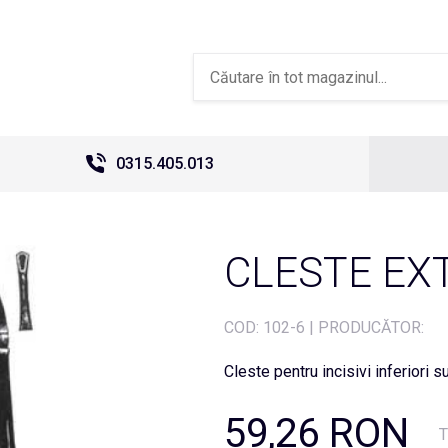
0315.405.013
CLESTE EXT
COD:
102-6
|
PRODUCĂTOR:
Cleste pentru incisivi inferiori s
59,26 RON
T