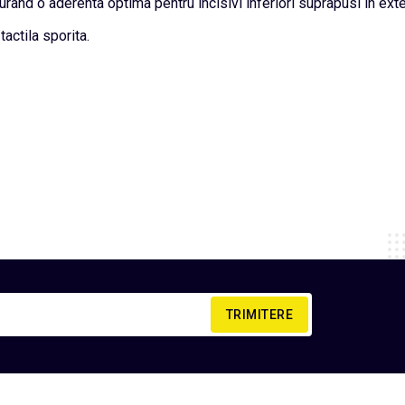
gurand o aderenta optima pentru incisivi inferiori suprapusi in exte
actila sporita.
TRIMITERE