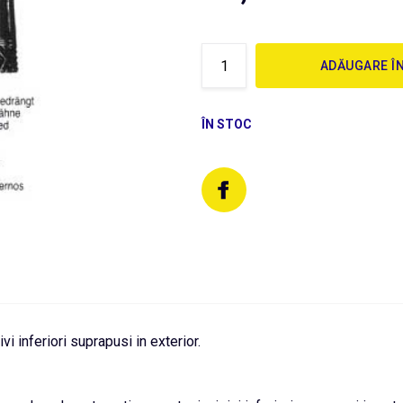
ADĂUGARE Î
ÎN STOC
i inferiori suprapusi in exterior.