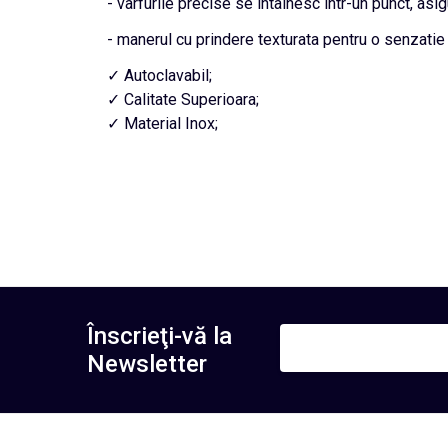
- varfurile precise se intalnesc intr-un punct, asi
- manerul cu prindere texturata pentru o senzatie t
✓ Autoclavabil;
✓ Calitate Superioara;
✓ Material Inox;
Înscrieţi-vă la
Newsletter