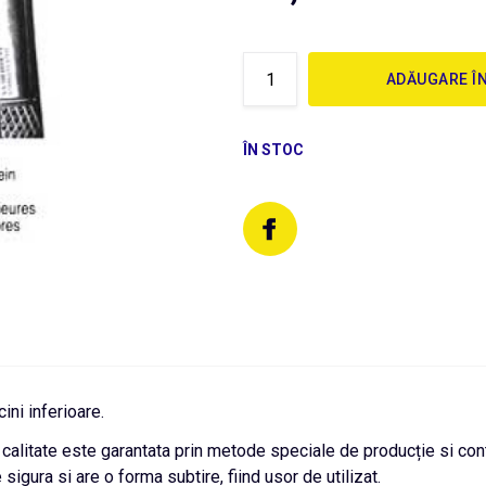
ADĂUGARE Î
ÎN STOC
ini inferioare.
or calitate este garantata prin metode speciale de producție si co
igura si are o forma subtire, fiind usor de utilizat.