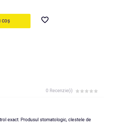
N COȘ
0 Recenzie(i)
ntrol exact. Produsul stomatologic, clestele de