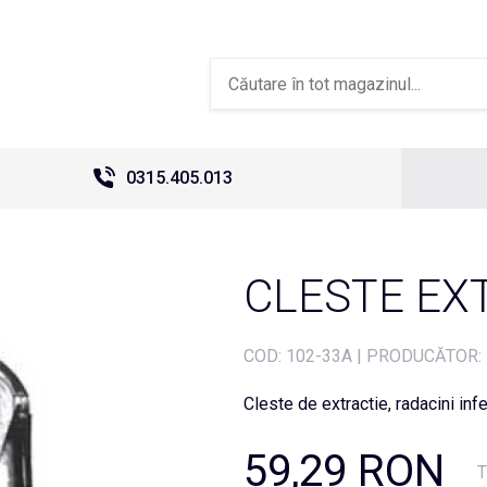
0315.405.013
CLESTE EXT
COD:
102-33A
|
PRODUCĂTOR:
Cleste de extractie, radacini infe
59,29 RON
T