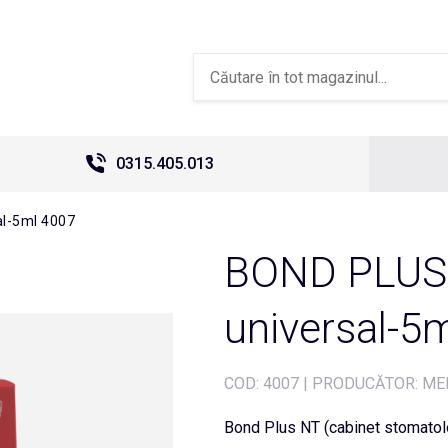
0315.405.013
al-5ml 4007
BOND PLUS 
universal-5
COD:
4007
|
PRODUCĂTOR: ME
Bond Plus NT (cabinet stomatol