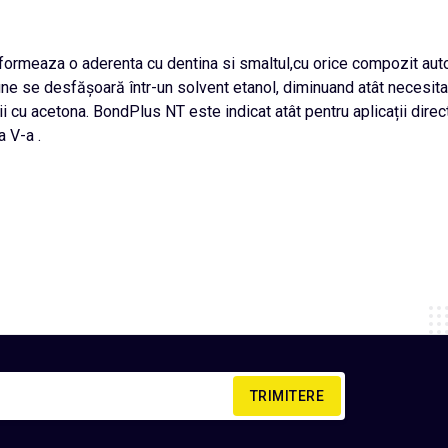
i formeaza o aderenta cu dentina si smaltul,cu orice compozit au
 se desfășoară într-un solvent etanol, diminuand atât necesitate
ii cu acetona. BondPlus NT este indicat atât pentru aplicații direct
 V-a .
TRIMITERE