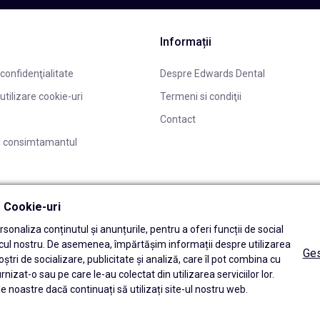
Informații
 confidenţialitate
Despre Edwards Dental
 utilizare cookie-uri
Termeni si condiţii
Contact
i consimtamantul
ă Cookie-uri
sonaliza conținutul și anunțurile, pentru a oferi funcții de social
icul nostru. De asemenea, împărtășim informații despre utilizarea
Ges
oștri de socializare, publicitate și analiză, care îl pot combina cu
urnizat-o sau pe care le-au colectat din utilizarea serviciilor lor.
e noastre dacă continuați să utilizați site-ul nostru web.