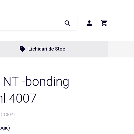
Lichidari de Stoc
NT -bonding
ml 4007
DICEPT
ogic)