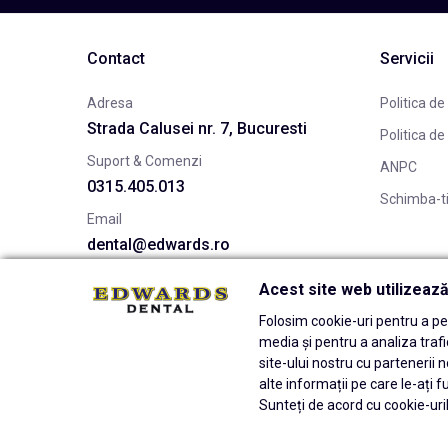
Contact
Servicii
Adresa
Politica de
Strada Calusei nr. 7, Bucuresti
Politica de
Suport & Comenzi
ANPC
0315.405.013
Schimba-t
Email
dental@edwards.ro
Acest site web utilizeaz
Folosim cookie-uri pentru a per
media și pentru a analiza traf
site-ului nostru cu partenerii n
alte informații pe care le-ați f
Sunteți de acord cu cookie-uril
© 2026 Edwards Dental Powered by
blugento