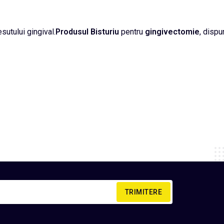
esutului gingival.
Produsul Bisturiu
pentru
gingivectomie
, dispu
TRIMITERE