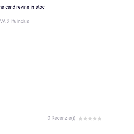
a cand revine in stoc
VA 21% inclus
0 Recenzie(i)