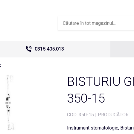
0315.405.013
5
BISTURIU 
350-15
COD:
350-15
|
PRODUCĂTOR:
Instrument stomatologic, Bistur