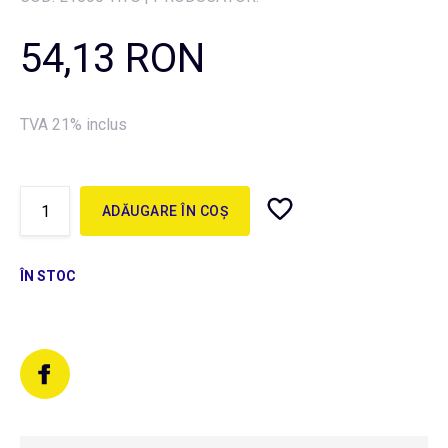
54,13 RON
TVA 21% inclus
ADĂUGARE ÎN COȘ
ÎN STOC