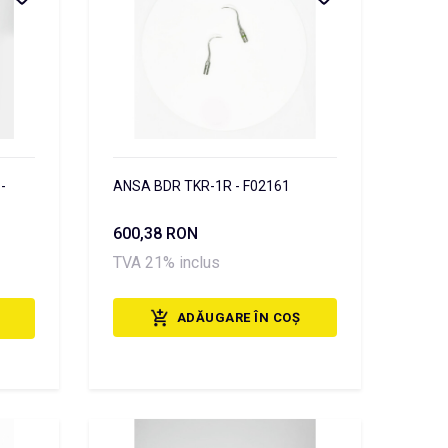
-
ANSA BDR TKR-1R - F02161
600,38 RON
TVA 21% inclus
ADĂUGARE ÎN COȘ