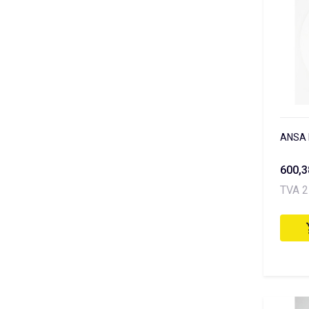
ANSA 
600,
TVA 2