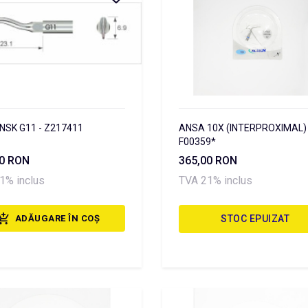
NSK G11 - Z217411
ANSA 10X (INTERPROXIMAL) 
F00359*
20 RON
365,00 RON
1% inclus
TVA 21% inclus
ADĂUGARE ÎN COȘ
STOC EPUIZAT