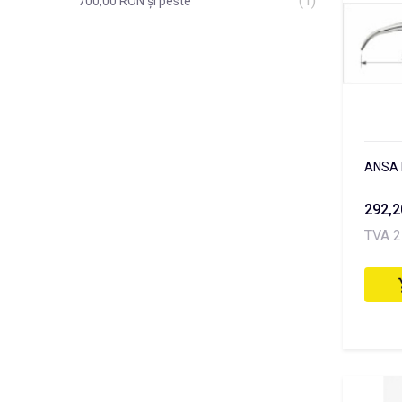
(1)
700,00 RON
și peste
ANSA 
292,
TVA 2