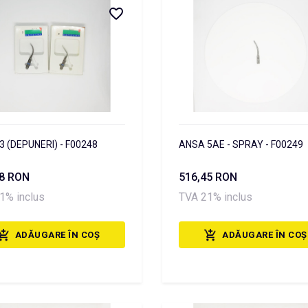
3 (DEPUNERI) - F00248
ANSA 5AE - SPRAY - F00249
38 RON
516,45 RON
1% inclus
TVA 21% inclus
ADĂUGARE ÎN COȘ
ADĂUGARE ÎN COȘ