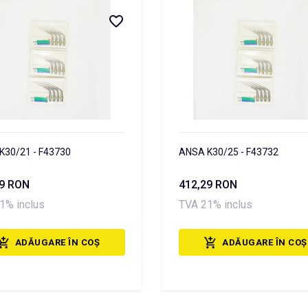
K30/21 - F43730
ANSA K30/25 - F43732
29 RON
412,29 RON
1% inclus
TVA 21% inclus
ADĂUGARE ÎN COȘ
ADĂUGARE ÎN COȘ