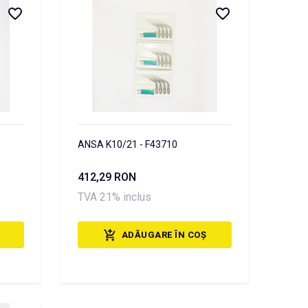
ANSA K10/21 - F43710
412,29 RON
TVA 21% inclus
ADĂUGARE ÎN COȘ