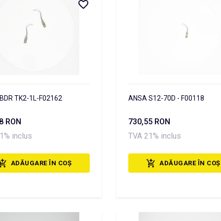
BDR TK2-1L-F02162
ANSA S12-70D - F00118
38 RON
730,55 RON
1% inclus
TVA 21% inclus
ADĂUGARE ÎN COȘ
ADĂUGARE ÎN COȘ