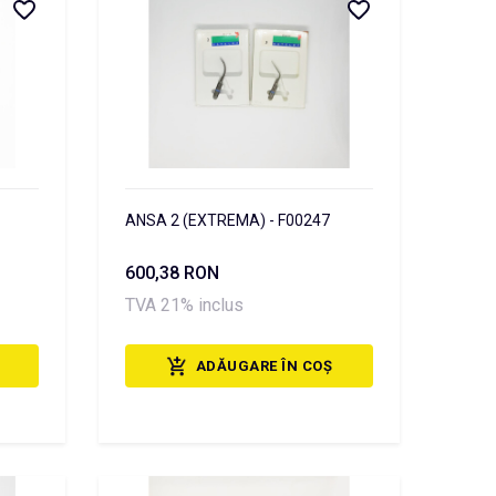
ANSA 2 (EXTREMA) - F00247
600,38 RON
TVA 21% inclus
ADĂUGARE ÎN COȘ