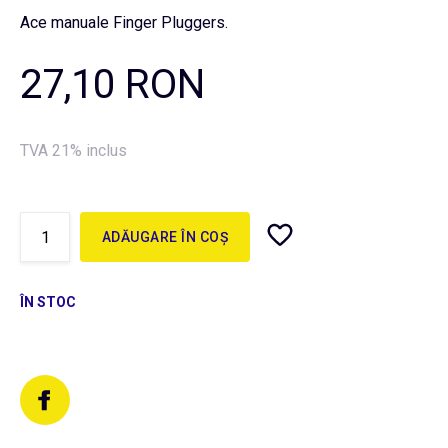
Ace manuale Finger Pluggers.
27,10 RON
TVA 21% inclus
ADĂUGARE ÎN COȘ
ÎN STOC